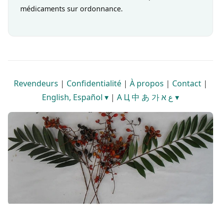
médicaments sur ordonnance.
Revendeurs
|
Confidentialité
|
À propos
|
Contact
|
English, Español ▾
|
A Ц 中 あ 가 ع א ▾